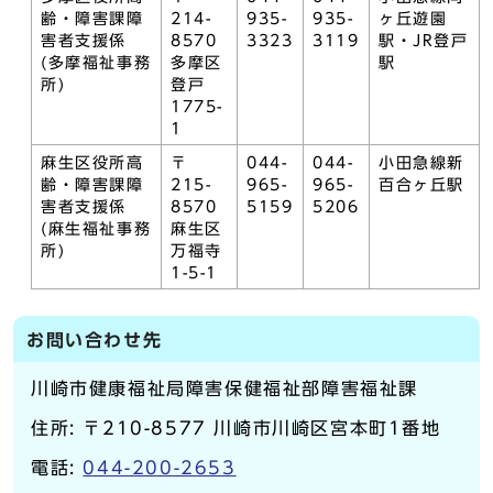
齢・障害課障
214-
935-
935-
ヶ丘遊園
害者支援係
8570
3323
3119
駅・JR登戸
(多摩福祉事務
多摩区
駅
所)
登戸
1775-
1
麻生区役所高
〒
044-
044-
小田急線新
齢・障害課障
215-
965-
965-
百合ヶ丘駅
害者支援係
8570
5159
5206
(麻生福祉事務
麻生区
所)
万福寺
1-5-1
お問い合わせ先
川崎市健康福祉局障害保健福祉部障害福祉課
住所: 〒210-8577 川崎市川崎区宮本町1番地
電話:
044-200-2653