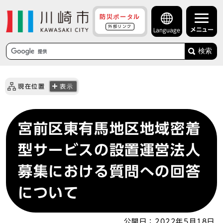
防災ポータル
外部リンク
メニュー
Language
検索
現在位置
表示
宮前区東有馬地区地域密着
型サービスの設置運営法人
募集における質問への回答
について
公開日：
2022年5月18日