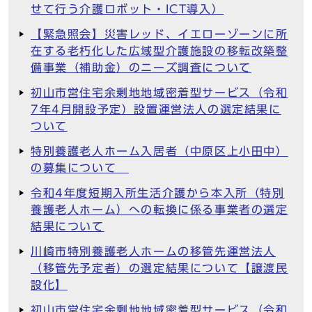
せて行う介護ロボット・ICT導入）
【緊急照会】災害レッド、イエローゾーンに所
在する老朽化した広域型介護施設の移転改築整
備事業（補助金）のニーズ調査について
初山市営住宅余剰地地域密着型サービス（令和
7年4月開設予定）設置運営法人の選定結果に
ついて
特別養護老人ホーム入居者（中原区上小田中）
の募集について
令和4年度短期入所生活介護から本入所（特別
養護老人ホーム）への転換に係る事業者の選定
結果について
川崎市特別養護老人ホームの移管先運営法人
（移管先予定者）の選定結果について【譲渡民
設化】
初山市営住宅余剰地地域密着型サービス（令和