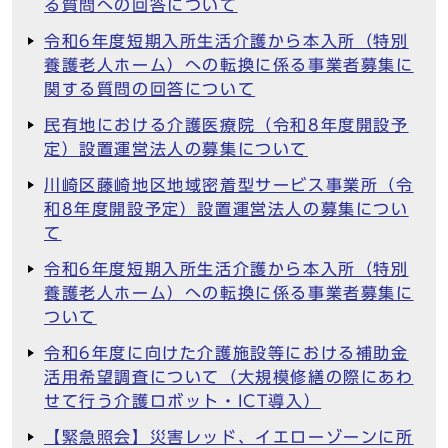
る質問への回答について
令和6年度短期入所生活介護から本入所（特別
養護老人ホーム）への転換に係る事業者募集に
関する質問の回答について
民有地における介護医療院（令和8年度開設予
定）設置運営法人の募集について
川崎区藤崎地区地域密着型サービス事業所（令
和8年度開設予定）設置運営法人の募集につい
て
令和6年度短期入所生活介護から本入所（特別
養護老人ホーム）への転換に係る事業者募集に
ついて
令和6年度に向けた介護施設等における補助金
活用希望調査について（大規模修繕の際にあわ
せて行う介護ロボット・ICT導入）
【緊急照会】災害レッド、イエローゾーンに所