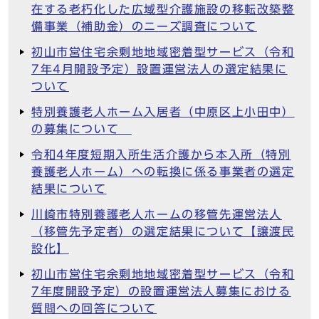
在する老朽化した広域型介護施設の移転改築整
備事業（補助金）のニーズ調査について
初山市営住宅余剰地地域密着型サービス（令和
7年4月開設予定）設置運営法人の選定結果に
ついて
特別養護老人ホーム入居者（中原区上小田中）
の募集について
令和4年度短期入所生活介護から本入所（特別
養護老人ホーム）への転換に係る事業者の選定
結果について
川崎市特別養護老人ホームの移管先運営法人
（移管先予定者）の選定結果について【譲渡民
設化】
初山市営住宅余剰地地域密着型サービス（令和
7年度開設予定）の設置運営法人募集における
質問への回答について