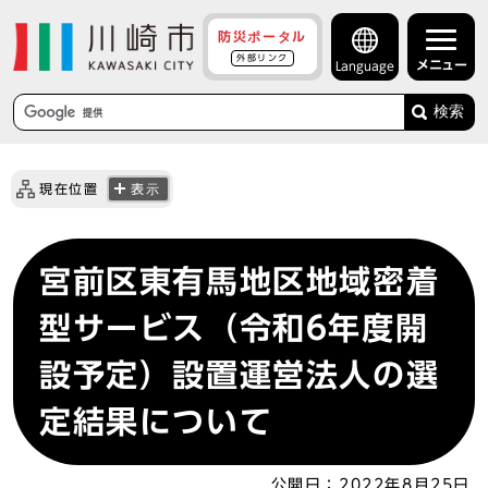
防災ポータル
外部リンク
メニュー
Language
検索
現在位置
表示
宮前区東有馬地区地域密着
型サービス（令和6年度開
設予定）設置運営法人の選
定結果について
公開日：
2022年8月25日