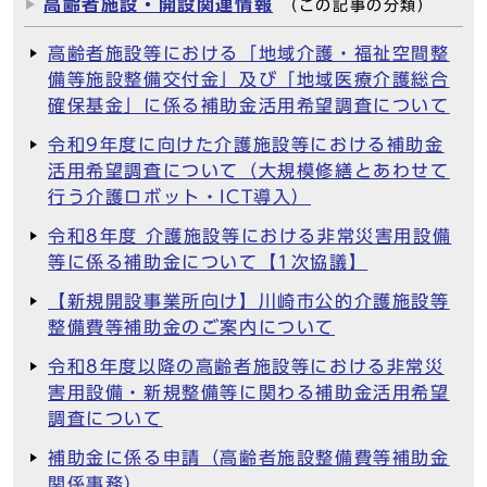
高齢者施設・開設関連情報
（この記事の分類）
高齢者施設等における「地域介護・福祉空間整
備等施設整備交付金」及び「地域医療介護総合
確保基金」に係る補助金活用希望調査について
令和9年度に向けた介護施設等における補助金
活用希望調査について（大規模修繕とあわせて
行う介護ロボット・ICT導入）
令和8年度 介護施設等における非常災害用設備
等に係る補助金について【1次協議】
【新規開設事業所向け】川崎市公的介護施設等
整備費等補助金のご案内について
令和8年度以降の高齢者施設等における非常災
害用設備・新規整備等に関わる補助金活用希望
調査について
補助金に係る申請（高齢者施設整備費等補助金
関係事務）