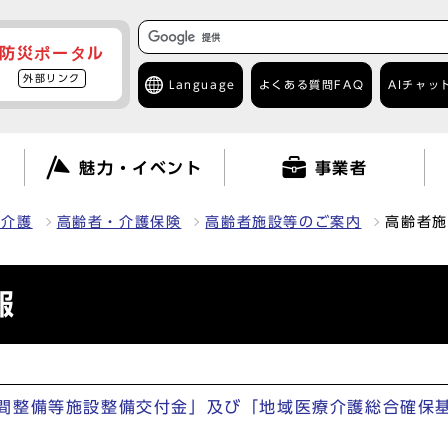
防災ポータル
外部リンク
Language
よくある質問
FAQ
AIチャッ
て
魅力・イベント
事業者
・介護
高齢者・介護保険
高齢者施設等のご案内
高齢者施
報
間整備等施設整備交付金」及び「地域医療介護総合確保