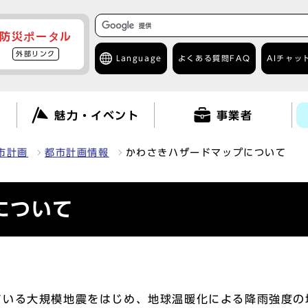
防災ポータル
外部リンク
Language
よくある質問
FAQ
AIチャッ
て
魅力・イベント
事業者
市計画
都市計画情報
かわさきハザードマップについて
について
いる大規模地震をはじめ、地球温暖化による降雨強度の