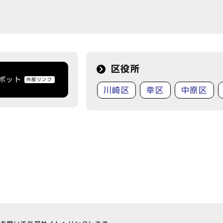
区役所
トボット
外部リンク
川崎区
幸区
中原区