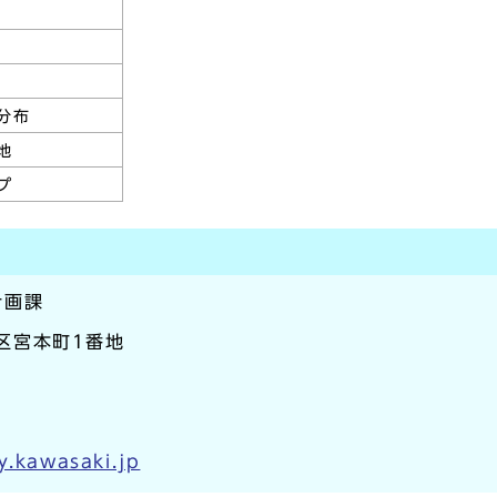
分布
地
プ
計画課
崎区宮本町1番地
y.kawasaki.jp