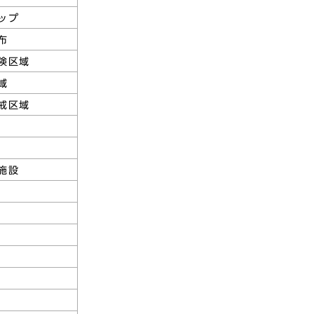
ップ
布
険区域
域
戒区域
施設