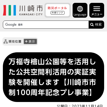
防災ポータル
外部リンク
メニュー
Language
検索
現在位置
表示
万福寺檜山公園等を活用し
た公共空間利活用の実証実
験を開催します【川崎市市
制100周年記念プレ事業】
公開日：
2023年11月14日