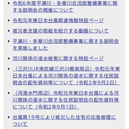
令和6年度平瀬川・多摩川合流部整備事業に関
する説明会の開催について
令和元年東日本台風関連情報特設ページ
被災者支援の取組を紹介する動画について
平瀬川・多摩川合流部整備事業に関する説明会
を実施しました
河川関係の浸水被害に関する特設ページ
（三沢川JR南武線三沢川橋梁周辺）令和元年東
日本台風による河川関係の浸水に関する住民説
明会の配布資料等について（令和2年9月2日）
（河港水門周辺）令和元年東日本台風による河
川関係の浸水に関する住民説明会の配布資料等
について（令和2年9月1日）
台風第19号により被災した住宅の応急修理に
ついて