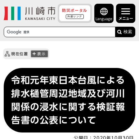
防災ポータル
外部リンク
メニュー
Language
検索
現在位置
表示
令和元年東日本台風による
排水樋管周辺地域及び河川
関係の浸水に関する検証報
告書の公表について
公開日：
2020年10月30日