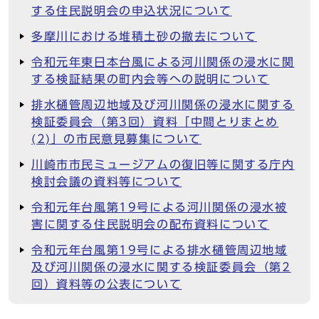
する住民説明会の申込状況について
多摩川における堆積土砂の撤去について
令和元年東日本台風による河川関係の浸水に関
する検証結果の町内会等への説明について
排水樋管周辺地域及び河川関係の浸水に関する
検証委員会（第3回）資料「中間とりまとめ
(2)」の市民意見募集について
川崎市市民ミュージアムの復旧等に関する庁内
検討会議の資料等について
令和元年台風第19号による河川関係の浸水被
害に関する住民説明会の配布資料について
令和元年台風第19号による排水樋管周辺地域
及び河川関係の浸水に関する検証委員会（第2
回）資料等の公表について