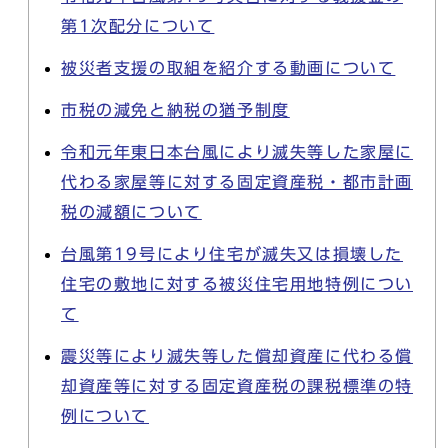
第1次配分について
被災者支援の取組を紹介する動画について
市税の減免と納税の猶予制度
令和元年東日本台風により滅失等した家屋に
代わる家屋等に対する固定資産税・都市計画
税の減額について
台風第19号により住宅が滅失又は損壊した
住宅の敷地に対する被災住宅用地特例につい
て
震災等により滅失等した償却資産に代わる償
却資産等に対する固定資産税の課税標準の特
例について