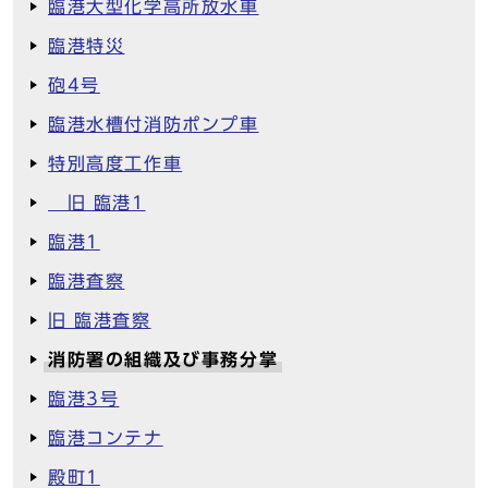
臨港大型化学高所放水車
臨港特災
砲4号
臨港水槽付消防ポンプ車
特別高度工作車
旧 臨港1
臨港1
臨港査察
旧 臨港査察
消防署の組織及び事務分掌
臨港3号
臨港コンテナ
殿町1