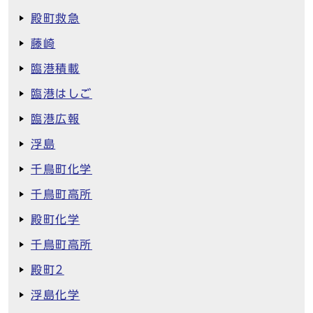
殿町救急
藤崎
臨港積載
臨港はしご
臨港広報
浮島
千鳥町化学
千鳥町高所
殿町化学
千鳥町高所
殿町2
浮島化学