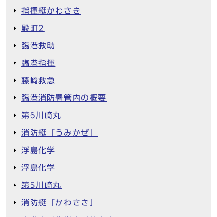
指揮艇かわさき
殿町2
臨港救助
臨港指揮
藤崎救急
臨港消防署管内の概要
第6川崎丸
消防艇「うみかぜ」
浮島化学
浮島化学
第5川崎丸
消防艇「かわさき」