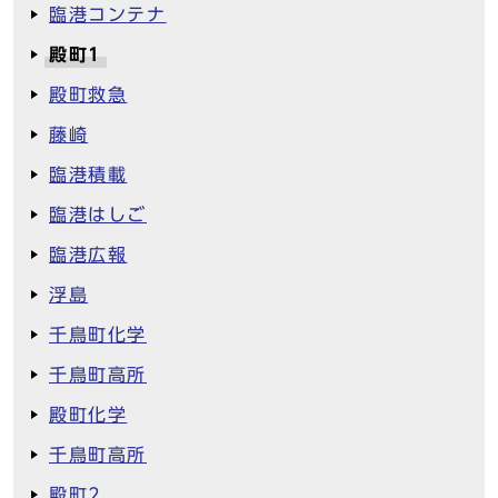
臨港コンテナ
殿町1
殿町救急
藤崎
臨港積載
臨港はしご
臨港広報
浮島
千鳥町化学
千鳥町高所
殿町化学
千鳥町高所
殿町2