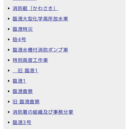
消防艇「かわさき」
臨港大型化学高所放水車
臨港特災
砲4号
臨港水槽付消防ポンプ車
特別高度工作車
旧 臨港1
臨港1
臨港査察
旧 臨港査察
消防署の組織及び事務分掌
臨港3号