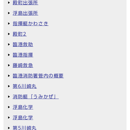
殿町出張所
浮島出張所
指揮艇かわさき
殿町2
臨港救助
臨港指揮
藤崎救急
臨港消防署管内の概要
第6川崎丸
消防艇「うみかぜ」
浮島化学
浮島化学
第5川崎丸