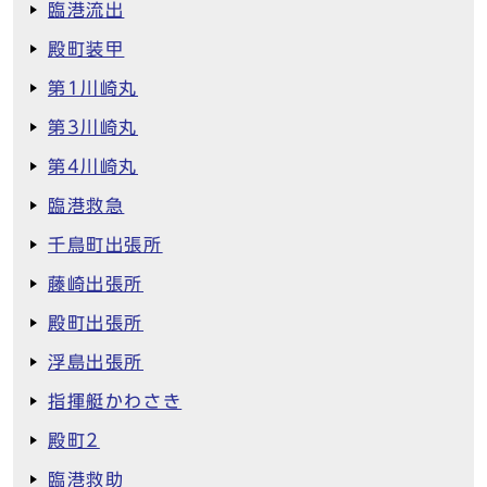
臨港流出
殿町装甲
第1川崎丸
第3川崎丸
第4川崎丸
臨港救急
千鳥町出張所
藤崎出張所
殿町出張所
浮島出張所
指揮艇かわさき
殿町2
臨港救助