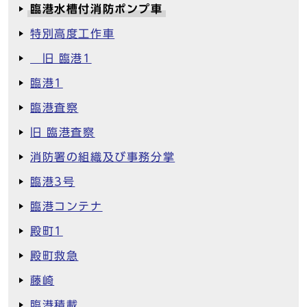
臨港水槽付消防ポンプ車
特別高度工作車
旧 臨港1
臨港1
臨港査察
旧 臨港査察
消防署の組織及び事務分掌
臨港3号
臨港コンテナ
殿町1
殿町救急
藤崎
臨港積載