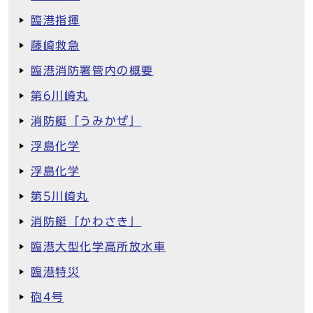
臨港指揮
藤崎救急
臨港消防署管内の概要
第6川崎丸
消防艇「うみかぜ」
浮島化学
浮島化学
第5川崎丸
消防艇「かわさき」
臨港大型化学高所放水車
臨港特災
砲4号