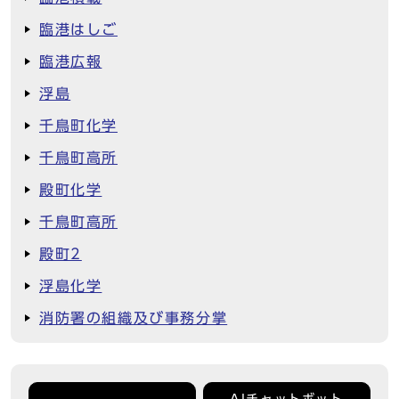
臨港はしご
臨港広報
浮島
千鳥町化学
千鳥町高所
殿町化学
千鳥町高所
殿町2
浮島化学
消防署の組織及び事務分掌
AIチャットボット