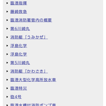
臨港指揮
藤崎救急
臨港消防署管内の概要
第6川崎丸
消防艇「うみかぜ」
浮島化学
浮島化学
第5川崎丸
消防艇「かわさき」
臨港大型化学高所放水車
臨港特災
砲4号
臨港水槽付消防ポンプ車