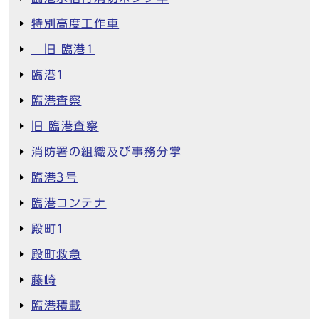
特別高度工作車
旧 臨港1
臨港1
臨港査察
旧 臨港査察
消防署の組織及び事務分掌
臨港3号
臨港コンテナ
殿町1
殿町救急
藤崎
臨港積載