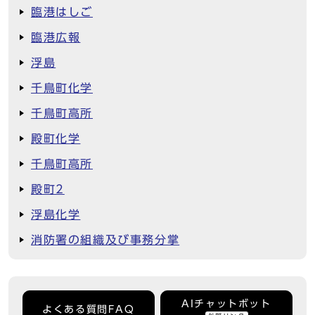
臨港はしご
臨港広報
浮島
千鳥町化学
千鳥町高所
殿町化学
千鳥町高所
殿町2
浮島化学
消防署の組織及び事務分掌
AIチャットボット
よくある質問FAQ