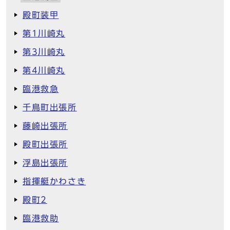
殿町装甲
第1川崎丸
第3川崎丸
第4川崎丸
臨港救急
千鳥町出張所
藤崎出張所
殿町出張所
浮島出張所
指揮艇かわさき
殿町2
臨港救助