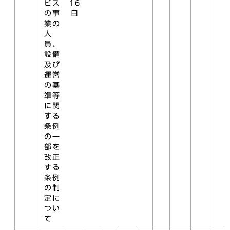
ビス
16
の事
日
業の
人
員、
設備
及び
運営
の基
準等
に関
する
条例
の一
部を
改正
する
条例
の制
定に
つい
て