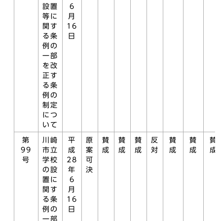
設置
6
等に
月
関す
16
る条
日
例の
一部
を改
正す
る条
例の
制定
につ
いて
第
川崎
平
原
賛
賛
賛
反
賛
賛
賛
99
市立
成
案
成
成
成
対
成
成
成
号
学校
28
可
の設
年
決
置に
6
関す
月
る条
16
例の
日
一部