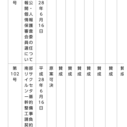
号
報公
28
開・
年
個人
6
情報
月
保護
16
審査
日
会委
員の
選任
につ
いて
第
南部
平
原
賛
賛
賛
賛
賛
賛
賛
102
リサ
成
案
成
成
成
成
成
成
成
号
イク
28
可
ルセ
年
決
ンタ
6
ー基
月
幹的
16
整備
日
工事
請負
契約