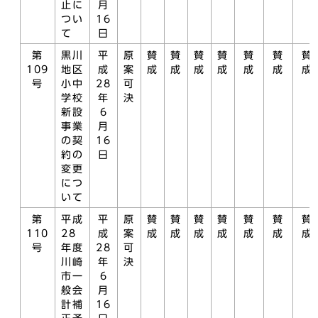
止に
月
つい
16
て
日
第
黒川
平
原
賛
賛
賛
賛
賛
賛
賛
109
地区
成
案
成
成
成
成
成
成
成
号
小中
28
可
学校
年
決
新設
6
事業
月
の契
16
約の
日
変更
につ
いて
第
平成
平
原
賛
賛
賛
賛
賛
賛
賛
110
28
成
案
成
成
成
成
成
成
成
号
年度
28
可
川崎
年
決
市一
6
般会
月
計補
16