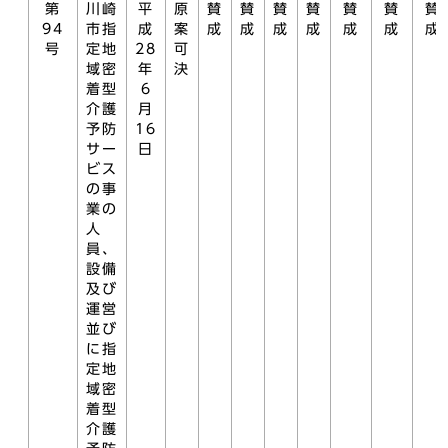
第
川崎
平
原
賛
賛
賛
賛
賛
賛
賛
94
市指
成
案
成
成
成
成
成
成
成
号
定地
28
可
域密
年
決
着型
6
介護
月
予防
16
サー
日
ビス
の事
業の
人
員、
設備
及び
運営
並び
に指
定地
域密
着型
介護