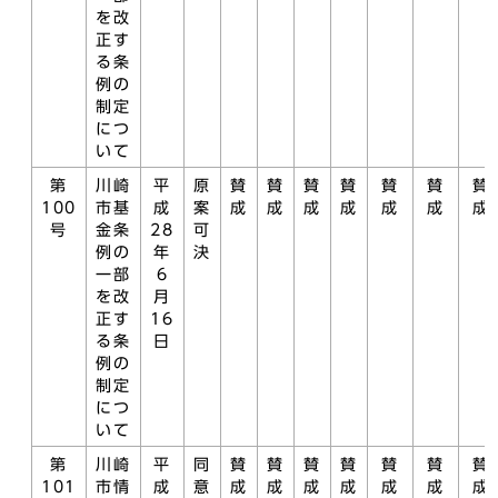
を改
正す
る条
例の
制定
につ
いて
第
川崎
平
原
賛
賛
賛
賛
賛
賛
賛
100
市基
成
案
成
成
成
成
成
成
成
号
金条
28
可
例の
年
決
一部
6
を改
月
正す
16
る条
日
例の
制定
につ
いて
第
川崎
平
同
賛
賛
賛
賛
賛
賛
賛
101
市情
成
意
成
成
成
成
成
成
成