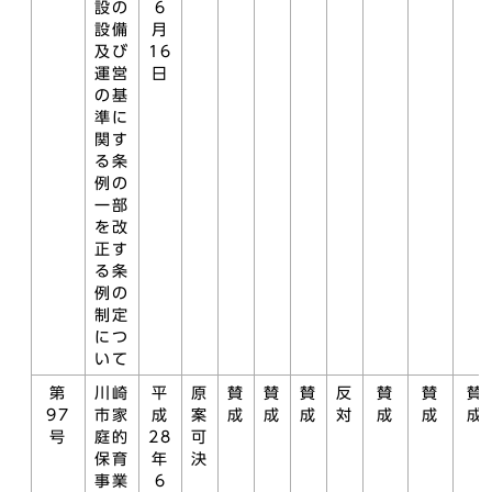
設の
6
設備
月
及び
16
運営
日
の基
準に
関す
る条
例の
一部
を改
正す
る条
例の
制定
につ
いて
第
川崎
平
原
賛
賛
賛
反
賛
賛
賛
97
市家
成
案
成
成
成
対
成
成
成
号
庭的
28
可
保育
年
決
事業
6