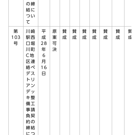
の締
結に
つい
て
第
川崎
平
原
賛
賛
賛
賛
賛
賛
賛
103
駅西
成
案
成
成
成
成
成
成
成
号
口堀
28
可
川町
年
決
C地
6
区連
月
絡ペ
16
デス
日
トリ
アン
デッ
キ整
備工
事請
負契
約の
締結
につ