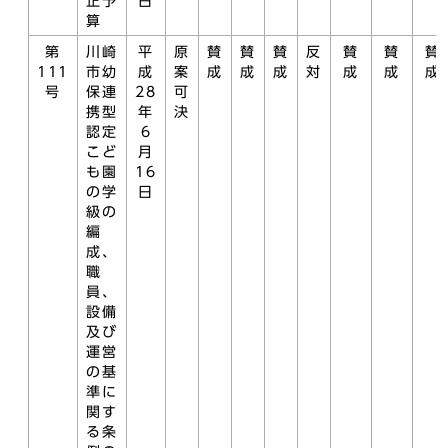
正予
日
算
第
川崎
平
原
賛
賛
賛
反
賛
賛
賛
111
市幼
成
案
成
成
成
対
成
成
成
号
保連
28
可
携型
年
決
認定
6
こど
月
も園
16
の学
日
級の
編
成、
職
員、
設備
及び
運営
の基
準に
関す
る条