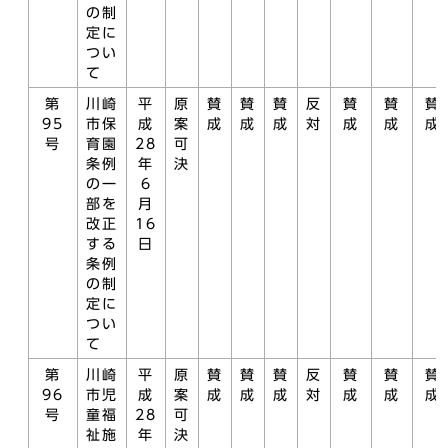
の制
定に
つい
て
第
川崎
平
原
賛
賛
賛
反
賛
賛
賛
95
市保
成
案
成
成
成
対
成
成
成
号
育園
28
可
条例
年
決
の一
6
部を
月
改正
16
する
日
条例
の制
定に
つい
て
第
川崎
平
原
賛
賛
賛
反
賛
賛
賛
96
市児
成
案
成
成
成
対
成
成
成
号
童福
28
可
祉施
年
決