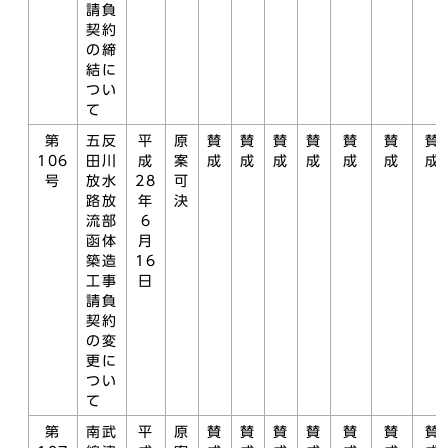
請負
契約
の締
結に
つい
て
第
五反
平
原
賛
賛
賛
賛
賛
賛
賛
106
田川
成
案
成
成
成
成
成
成
成
号
放水
28
可
路放
年
決
流部
6
函体
月
築造
16
工事
日
請負
契約
の変
更に
つい
て
第
南武
平
原
賛
賛
賛
賛
賛
賛
賛