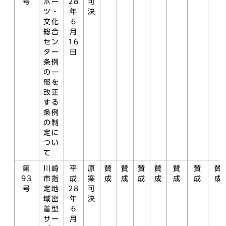
号
ポー
28
可
ツ・
年
決
文化
6
総合
月
セン
16
ター
日
条例
の一
部を
改正
する
条例
の制
定に
つい
て
第
川崎
平
原
賛
賛
賛
賛
賛
賛
賛
93
市指
成
案
成
成
成
成
成
成
成
号
定地
28
可
域密
年
決
着型
6
サー
月