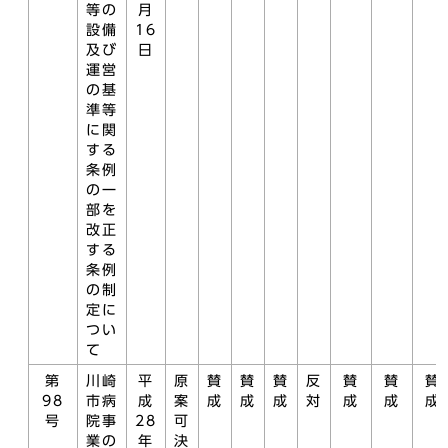
等の
月
設備
16
及び
日
運営
の基
準等
に関
する
条例
の一
部を
改正
する
条例
の制
定に
つい
て
第
川崎
平
原
賛
賛
賛
反
賛
賛
賛
98
市病
成
案
成
成
成
対
成
成
成
号
院事
28
可
業の
年
決