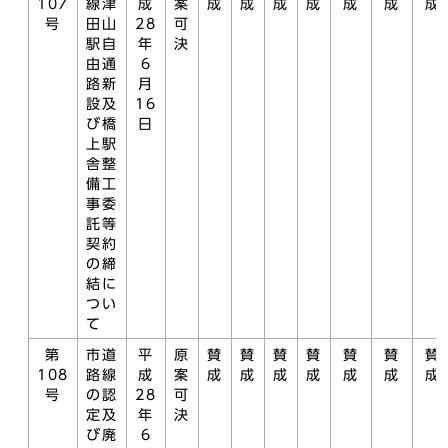
107
線津
成
案
成
成
成
成
成
成
成
号
田山
28
可
駅自
年
決
由通
6
路新
月
設及
16
び橋
日
上駅
舎整
備工
事委
託等
契約
の締
結に
つい
て
第
市道
平
原
賛
賛
賛
賛
賛
賛
賛
108
路線
成
案
成
成
成
成
成
成
成
号
の認
28
可
定及
年
決
び廃
6