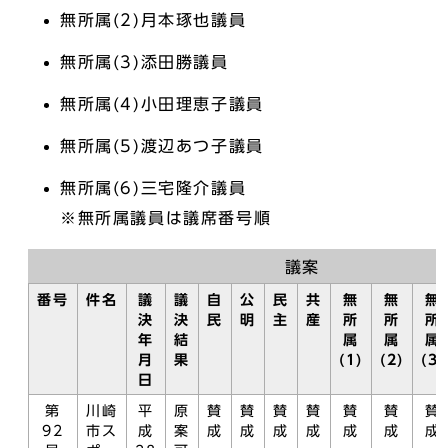
無所属(2)月本琢也議員
無所属(3)添田勝議員
無所属(4)小田理恵子議員
無所属(5)渡辺あつ子議員
無所属(6)三宅隆介議員
※無所属議員は議席番号順
議案
番号
件名
議
議
自
公
民
共
無
無
無
決
決
民
明
主
産
所
所
所
年
結
属
属
属
月
果
(1)
(2)
(3)
日
第
川崎
平
原
賛
賛
賛
賛
賛
賛
賛
92
市ス
成
案
成
成
成
成
成
成
成