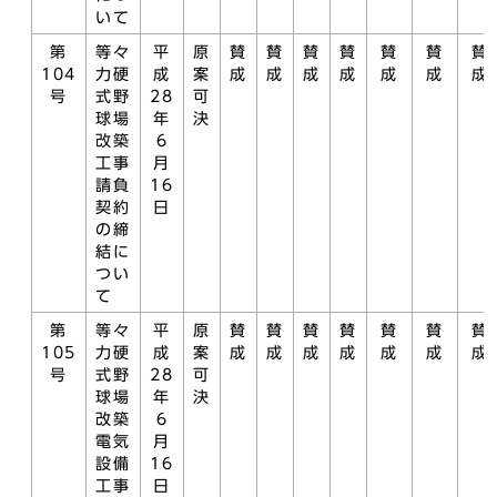
いて
第
等々
平
原
賛
賛
賛
賛
賛
賛
賛
104
力硬
成
案
成
成
成
成
成
成
成
号
式野
28
可
球場
年
決
改築
6
工事
月
請負
16
契約
日
の締
結に
つい
て
第
等々
平
原
賛
賛
賛
賛
賛
賛
賛
105
力硬
成
案
成
成
成
成
成
成
成
号
式野
28
可
球場
年
決
改築
6
電気
月
設備
16
工事
日