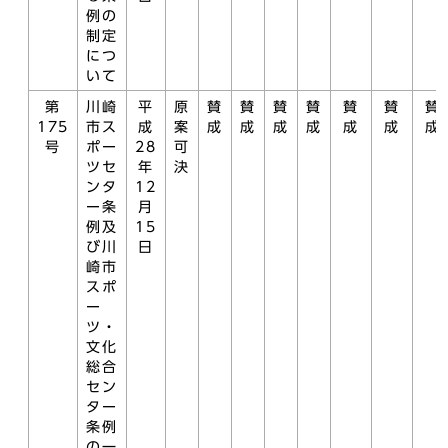
例の
制定
につ
いて
第
川崎
平
原
賛
賛
賛
賛
賛
賛
賛
175
市ス
成
案
成
成
成
成
成
成
成
号
ポー
28
可
ツセ
年
決
ンタ
12
ー条
月
例及
15
び川
日
崎市
スポ
ー
ツ・
文化
総合
セン
ター
条例
の一