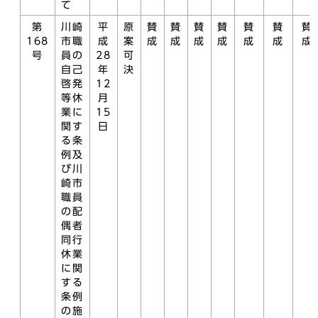
て
第
川崎
平
原
賛
賛
賛
賛
賛
賛
賛
168
市職
成
案
成
成
成
成
成
成
成
号
員の
28
可
自己
年
決
啓発
12
等休
月
業に
15
関す
日
る条
例及
び川
崎市
職員
の配
偶者
同行
休業
に関
する
条例
の施