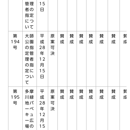
管理
15
者の
日
指定
につ
いて
第
大師
平
原
賛
賛
賛
賛
賛
賛
賛
194
公園
成
案
成
成
成
成
成
成
成
号
の指
28
可
定管
年
決
理者
12
の指
月
定に
15
つい
日
て
第
多摩
平
原
賛
賛
賛
賛
賛
賛
賛
195
川緑
成
案
成
成
成
成
成
成
成
号
地バ
28
可
ーベ
年
決
キュ
12
ー広
月
場の
15