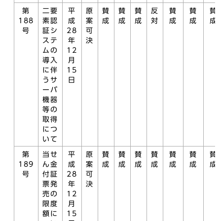
第
二要
平
原
賛
賛
賛
反
賛
賛
賛
188
素認
成
案
成
成
成
対
成
成
成
号
証シ
28
可
ステ
年
決
ムの
12
導入
月
に伴
15
うサ
日
ーバ
機器
等の
取得
につ
いて
第
当せ
平
原
賛
賛
賛
賛
賛
賛
賛
189
ん金
成
案
成
成
成
成
成
成
成
号
付証
28
可
票発
年
決
売の
12
限度
月
額に
15