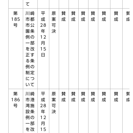
て
第
川崎
平
原
賛
賛
賛
賛
賛
賛
賛
185
市都
成
案
成
成
成
成
成
成
成
号
市公
28
可
園条
年
決
例の
12
一部
月
を改
15
正す
日
る条
例の
制定
につ
いて
第
川崎
平
原
賛
賛
賛
賛
賛
賛
賛
186
市港
成
案
成
成
成
成
成
成
成
号
湾施
28
可
設条
年
決
例の
12
一部
月
を改
15