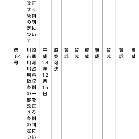
改正
する
条例
の制
定に
つい
て
第
川崎
平
原
賛
賛
賛
賛
賛
賛
賛
184
市準
成
案
成
成
成
成
成
成
成
号
用河
28
可
川占
年
決
用料
12
徴収
月
条例
15
の一
日
部を
改正
する
条例
の制
定に
つい