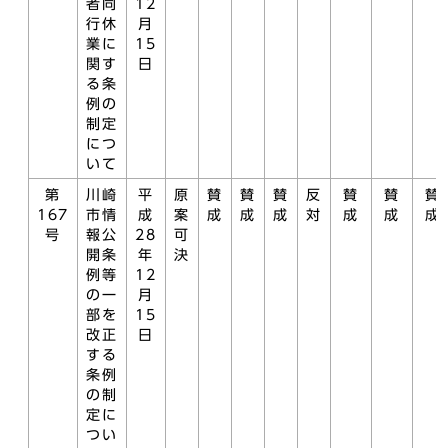
者同
12
行休
月
業に
15
関す
日
る条
例の
制定
につ
いて
第
川崎
平
原
賛
賛
賛
反
賛
賛
賛
167
市情
成
案
成
成
成
対
成
成
成
号
報公
28
可
開条
年
決
例等
12
の一
月
部を
15
改正
日
する
条例
の制
定に
つい