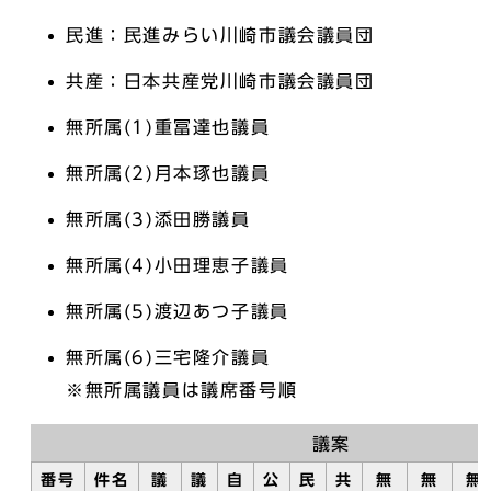
民進：民進みらい川崎市議会議員団
共産：日本共産党川崎市議会議員団
無所属(1)重冨達也議員
無所属(2)月本琢也議員
無所属(3)添田勝議員
無所属(4)小田理恵子議員
無所属(5)渡辺あつ子議員
無所属(6)三宅隆介議員
※無所属議員は議席番号順
議案
番号
件名
議
議
自
公
民
共
無
無
無