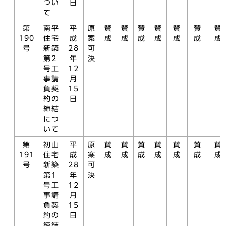
つい
日
て
第
南平
平
原
賛
賛
賛
賛
賛
賛
賛
190
住宅
成
案
成
成
成
成
成
成
成
号
新築
28
可
第2
年
決
号工
12
事請
月
負契
15
約の
日
締結
につ
いて
第
初山
平
原
賛
賛
賛
賛
賛
賛
賛
191
住宅
成
案
成
成
成
成
成
成
成
号
新築
28
可
第1
年
決
号工
12
事請
月
負契
15
約の
日
締結