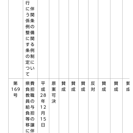
行
に伴
う関
係条
例の
整備
に関
する
条例
の制
定に
つい
て
第
県費
平
原
賛
賛
賛
反
賛
賛
賛
169
負担
成
案
成
成
成
対
成
成
成
号
教職
28
可
員の
年
決
給与
12
負担
月
等の
15
移譲
日
に伴