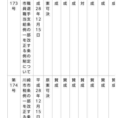
173
市職
成
案
成
成
成
対
成
成
成
号
員退
28
可
職手
年
決
当支
12
給条
月
例の
15
一部
日
を改
正す
る条
例の
制定
につ
いて
第
川崎
平
原
賛
賛
賛
賛
賛
賛
賛
174
市市
成
案
成
成
成
成
成
成
成
号
税条
28
可
例の
年
決
一部
12
を改
月
正す
15
る条
日