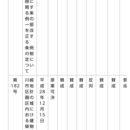
限に
関す
る条
例の
一部
を改
正す
る
条例
の制
定に
つい
て
第
川崎
平
原
賛
賛
賛
反
賛
賛
賛
182
市地
成
案
成
成
成
対
成
成
成
号
区計
28
可
画の
年
決
区域
12
内に
月
おけ
15
る建
日
築物