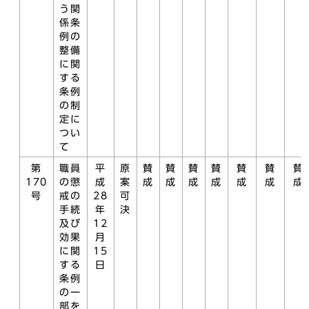
う関
係条
例の
整備
に関
する
条例
の制
定に
つい
て
第
職員
平
原
賛
賛
賛
賛
賛
賛
賛
170
の懲
成
案
成
成
成
成
成
成
成
号
戒の
28
可
手続
年
決
及び
12
効果
月
に関
15
する
日
条例
の一
部を