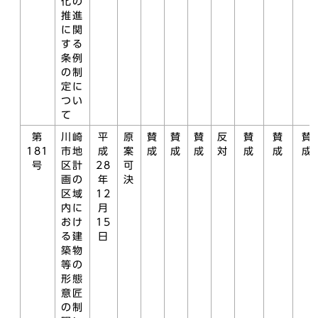
化の
推進
に関
する
条例
の制
定に
つい
て
第
川崎
平
原
賛
賛
賛
反
賛
賛
賛
181
市地
成
案
成
成
成
対
成
成
成
号
区計
28
可
画の
年
決
区域
12
内に
月
おけ
15
る建
日
築物
等の
形態
意匠
の制