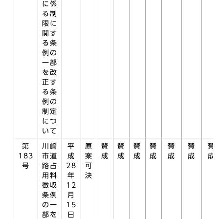
に係
る制
限に
関す
る条
例の
一部
を改
正す
る条
例の
制定
につ
いて
第
川崎
平
原
賛
賛
賛
賛
賛
賛
賛
183
市道
成
案
成
成
成
成
成
成
成
号
路占
28
可
用料
年
決
徴収
12
条例
月
の一
15
部を
日