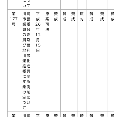
につ
いて
第
川崎
平
原
賛
賛
賛
反
賛
賛
賛
177
市農
成
案
成
成
成
対
成
成
成
号
業委
28
可
員会
年
決
の委
12
員及
月
び農
15
地利
日
用最
適化
推進
委員
に関
する
条例
の制
定に
つい
て
第
川崎
平
原
賛
賛
賛
賛
賛
賛
賛