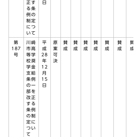
正す
日
る条
例の
制定
につ
いて
第
川崎
平
原
賛
賛
賛
賛
賛
賛
賛
187
市高
成
案
成
成
成
成
成
成
成
号
等学
28
可
校奨
年
決
学金
12
支給
月
条例
15
の一
日
部を
改正
する
条例
の制
定に
つい
て