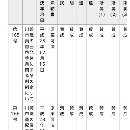
決
決
民
明
進
産
所
所
所
年
結
属
属
属
月
果
(1)
(2)
(3)
日
第
川崎
平
原
賛
賛
賛
賛
賛
賛
賛
165
市職
成
案
成
成
成
成
成
成
成
号
員の
28
可
自己
年
決
啓発
12
等休
月
業に
15
関す
日
る条
例の
制定
につ
いて
第
川崎
平
原
賛
賛
賛
賛
賛
賛
賛
166
市職
成
案
成
成
成
成
成
成
成
号
員の
28
可
配偶
年
決