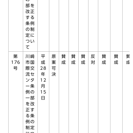
部を
改正
する
条例
の制
定に
つい
て
第
川崎
平
原
賛
賛
賛
反
賛
賛
賛
176
市国
成
案
成
成
成
対
成
成
成
号
際交
28
可
流セ
年
決
ンタ
12
ー条
月
例の
15
一部
日
を改
正す
る条
例の
制定