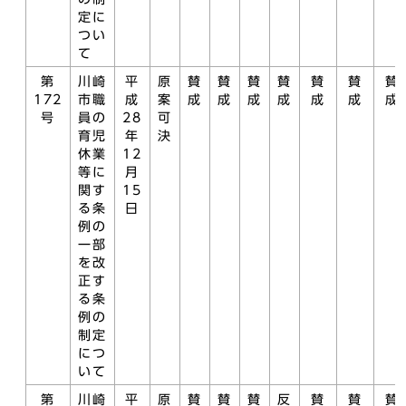
定に
つい
て
第
川崎
平
原
賛
賛
賛
賛
賛
賛
賛
172
市職
成
案
成
成
成
成
成
成
成
号
員の
28
可
育児
年
決
休業
12
等に
月
関す
15
る条
日
例の
一部
を改
正す
る条
例の
制定
につ
いて
第
川崎
平
原
賛
賛
賛
反
賛
賛
賛