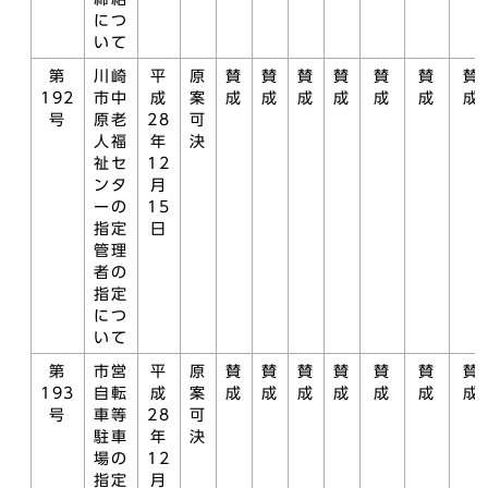
につ
いて
第
川崎
平
原
賛
賛
賛
賛
賛
賛
賛
192
市中
成
案
成
成
成
成
成
成
成
号
原老
28
可
人福
年
決
祉セ
12
ンタ
月
ーの
15
指定
日
管理
者の
指定
につ
いて
第
市営
平
原
賛
賛
賛
賛
賛
賛
賛
193
自転
成
案
成
成
成
成
成
成
成
号
車等
28
可
駐車
年
決
場の
12
指定
月