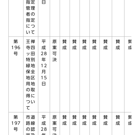
指定
日
管理
者の
指定
につ
いて
第
王禅
平
原
賛
賛
賛
賛
賛
賛
賛
196
寺四
成
案
成
成
成
成
成
成
成
号
ッ田
28
可
特別
年
決
緑地
12
保全
月
地区
15
用地
日
の取
得に
つい
て
第
市道
平
原
賛
賛
賛
賛
賛
賛
賛
197
路線
成
案
成
成
成
成
成
成
成
号
の認
28
可