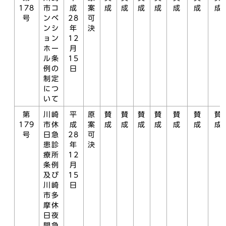
178
市コ
成
案
成
成
成
成
成
成
成
号
ンベ
28
可
ンシ
年
決
ョン
12
ホー
月
ル条
15
例の
日
制定
につ
いて
第
川崎
平
原
賛
賛
賛
賛
賛
賛
賛
179
市休
成
案
成
成
成
成
成
成
成
号
日急
28
可
患診
年
決
療所
12
条例
月
及び
15
川崎
日
市多
摩休
日夜
間急