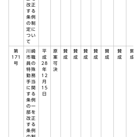
改正
する
条例
の制
定に
つい
て
第
川崎
平
原
賛
賛
賛
賛
賛
賛
賛
171
市職
成
案
成
成
成
成
成
成
成
号
員の
28
可
特殊
年
決
勤務
12
手当
月
に関
15
する
日
条例
の一
部を
改正
する
条例
の制