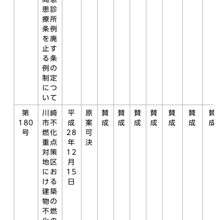
患診
療所
条例
を廃
止す
る条
例の
制定
につ
いて
第
川崎
平
原
賛
賛
賛
賛
賛
賛
賛
180
市不
成
案
成
成
成
成
成
成
成
号
燃化
28
可
重点
年
決
対策
12
地区
月
にお
15
ける
日
建築
物の
不燃