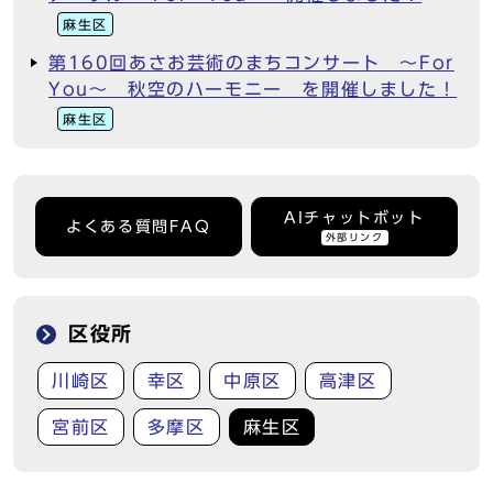
麻生区
第160回あさお芸術のまちコンサート ～For
You～ 秋空のハーモニー を開催しました！
麻生区
AIチャットボット
よくある質問FAQ
外部リンク
区役所
川崎区
幸区
中原区
高津区
宮前区
多摩区
麻生区