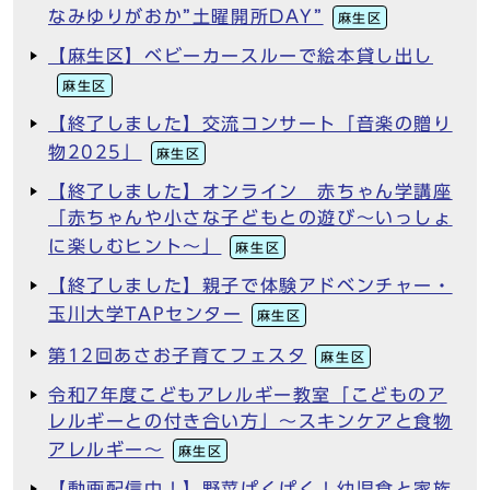
なみゆりがおか”土曜開所DAY”
麻生区
【麻生区】ベビーカースルーで絵本貸し出し
麻生区
【終了しました】交流コンサート「音楽の贈り
物2025」
麻生区
【終了しました】オンライン 赤ちゃん学講座
「赤ちゃんや小さな子どもとの遊び～いっしょ
に楽しむヒント～」
麻生区
【終了しました】親子で体験アドベンチャー・
玉川大学TAPセンター
麻生区
第12回あさお子育てフェスタ
麻生区
令和7年度こどもアレルギー教室「こどものア
レルギーとの付き合い方」～スキンケアと食物
アレルギー～
麻生区
【動画配信中！】野菜ぱくぱく！幼児食と家族