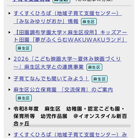
すくすくひろば（地域子育て支援センター）
「みなみゆりがおか」情報
麻生区
【田園調布学園大学×麻生区役所】キッズアー
ト田園「夢がふくらむWAKUWAKUランド」
麻生区
2026『こども映画大学～夏休み映画づくり
～』麻生区大学との連携事業
麻生区
子育てなんでも聞いてみよう！
麻生区
麻生区公立保育園 『交流保育』のご案内
麻生区
令和8年度 麻生区 幼稚園・認定こども園・
保育所等 幼児作品展 ＠イオンスタイル新百
合ヶ丘
すくすくひろば（地域子育て支援センター）み