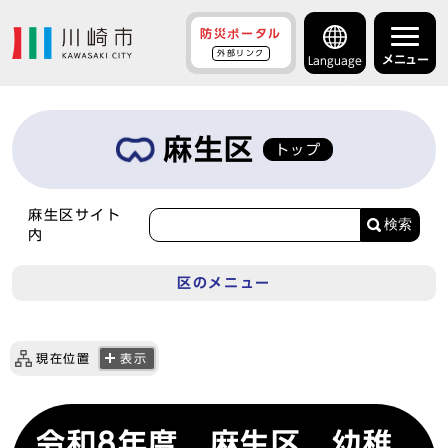
防災ポータル
外部リンク
メニュー
Language
麻生区
トップ
麻生区サイト
検索
内
区のメニュー
現在位置
表示
令和8年度 麻生区 幼稚