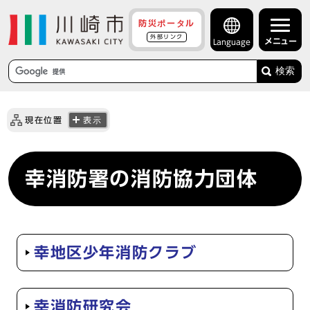
防災ポータル
外部リンク
メニュー
Language
検索
現在位置
表示
幸消防署の消防協力団体
幸地区少年消防クラブ
幸消防研究会