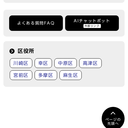
AIチャットボット
よくある質問FAQ
外部リンク
区役所
川崎区
幸区
中原区
高津区
宮前区
多摩区
麻生区
ページの
先頭へ