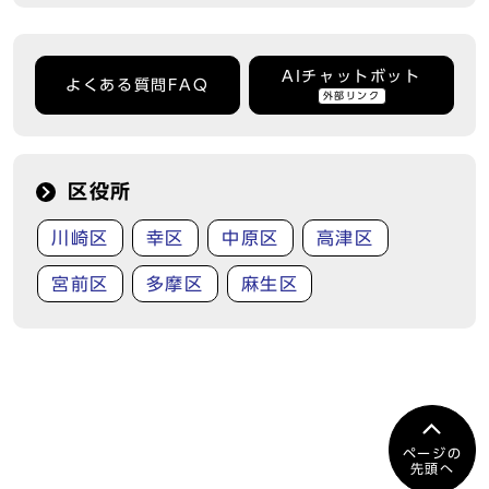
AIチャットボット
よくある質問FAQ
外部リンク
区役所
川崎区
幸区
中原区
高津区
宮前区
多摩区
麻生区
ページの
先頭へ