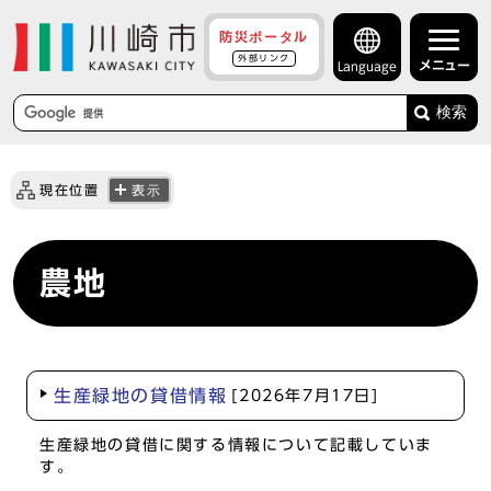
防災ポータル
外部リンク
メニュー
Language
検索
現在位置
表示
農地
生産緑地の貸借情報
[2026年7月17日]
生産緑地の貸借に関する情報について記載していま
す。