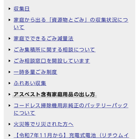
収集日
家庭から出る「資源物とごみ」の収集状況につ
いて
家庭でできるごみ減量法
ごみ集積所に関する相談について
ごみ相談窓口を開設しています
一時多量ごみ制度
ふれあい収集
アスベスト含有家庭用品の出し方
コードレス掃除機用非純正のバッテリーパック
について
火災等でり災された方へ
【令和7年11月から】充電式電池（リチウムイ