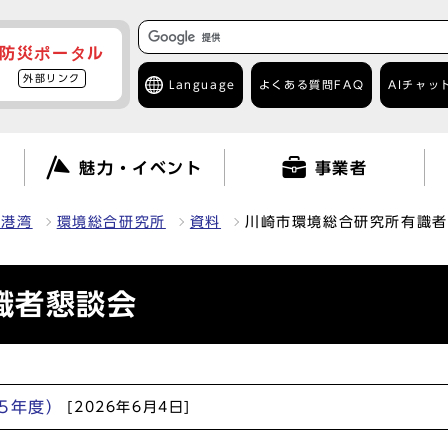
防災ポータル
外部リンク
Language
よくある質問
FAQ
AIチャッ
て
魅力・イベント
事業者
・港湾
環境総合研究所
資料
川崎市環境総合研究所有識者
識者懇談会
5年度）
[2026年6月4日]