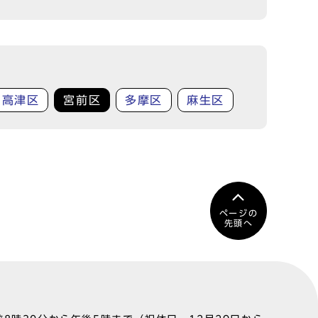
高津区
宮前区
多摩区
麻生区
ページの
先頭へ