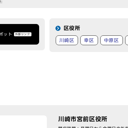
報
区役所
トボット
外部リンク
川崎区
幸区
中原区
川崎市宮前区役所