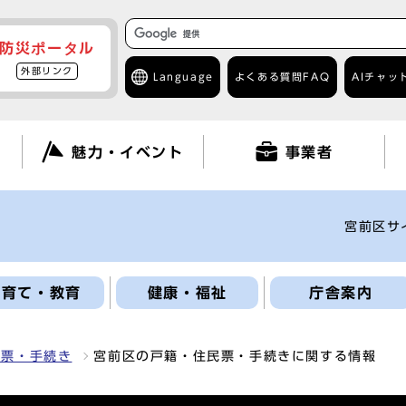
防災ポータル
外部リンク
Language
よくある質問
FAQ
AIチャッ
て
魅力・イベント
事業者
宮前区サ
子育て・教育
健康・福祉
庁舎案内
民票・手続き
宮前区の戸籍・住民票・手続きに関する情報