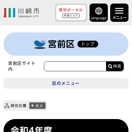
防災ポータル
外部リンク
メニュー
Language
宮前区
トップ
宮前区サイト
検索
内
区のメニュー
現在位置
表示
令和4年度