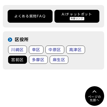
AIチャットボット
よくある質問FAQ
外部リンク
区役所
川崎区
幸区
中原区
高津区
宮前区
多摩区
麻生区
ページの
先頭へ