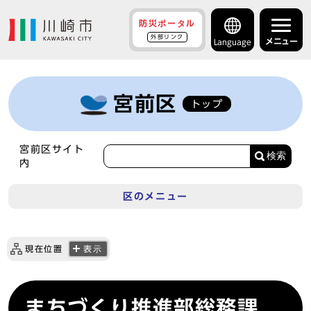
防災ポータル
外部リンク
メニュー
Language
宮前区
トップ
宮前区サイト
検索
内
区のメニュー
現在位置
表示
まちづくり推進部総務課