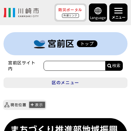
防災ポータル
外部リンク
メニュー
Language
宮前区
トップ
宮前区サイト
検索
内
区のメニュー
現在位置
表示
まちづくり推進部地域振興