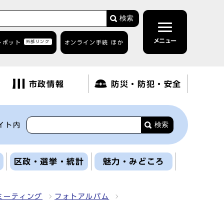
検索
メニュー
トボット
外部リンク
オンライン手続 ほか
市政情報
防災・防犯・安全
検索
イト内
区政・選挙・統計
魅力・みどころ
ミーティング
フォトアルバム