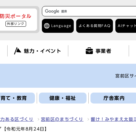
防災ポータル
外部リンク
Language
よくある質問
FAQ
AIチャッ
て
魅力・イベント
事業者
宮前区サ
子育て・教育
健康・福祉
庁舎案内
魅力ある区づくり
宮前区のまちづくり
響け！みやまえ太鼓
【令和元年8月24日】