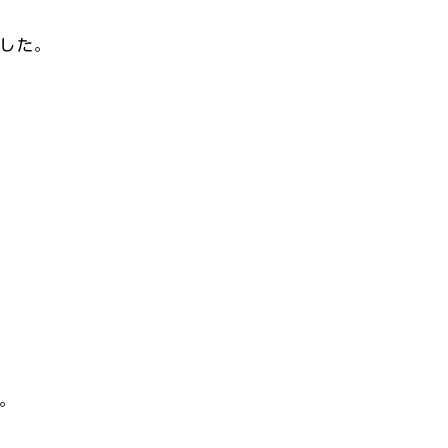
した。
。