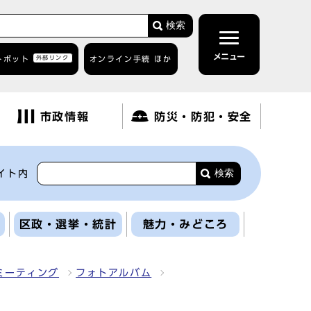
検索
メニュー
トボット
外部リンク
オンライン手続 ほか
市政情報
防災・防犯・安全
検索
イト内
区政・選挙・統計
魅力・みどころ
ミーティング
フォトアルバム