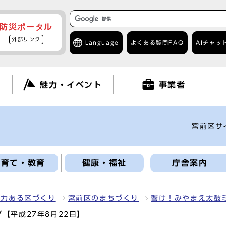
防災ポータル
外部リンク
Language
よくある質問
FAQ
AIチャッ
て
魅力・イベント
事業者
宮前区サ
子育て・教育
健康・福祉
庁舎案内
魅力ある区づくり
宮前区のまちづくり
響け！みやまえ太鼓
【平成27年8月22日】