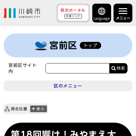
防災ポータル
外部リンク
メニュー
Language
宮前区
トップ
宮前区サイト
検索
内
区のメニュー
現在位置
表示
第18回響け！みやまえ太