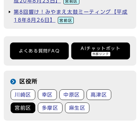
成20年8月23日】
宮前区
第8回響け！みやまえ太鼓ミーティング【平成
18年8月26日】
宮前区
AIチャットボット
よくある質問FAQ
外部リンク
区役所
川崎区
幸区
中原区
高津区
宮前区
多摩区
麻生区