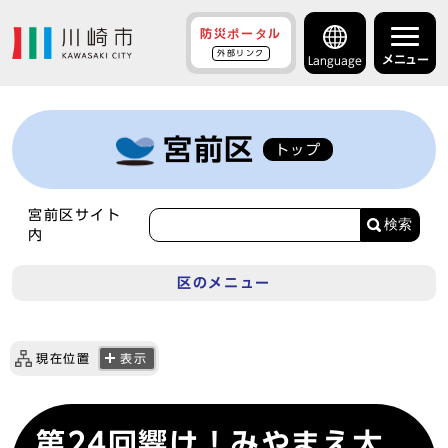
防災ポータル
外部リンク
メニュー
Language
宮前区
トップ
宮前区サイト
検索
内
区のメニュー
現在位置
表示
第24回響け！みやまえ太