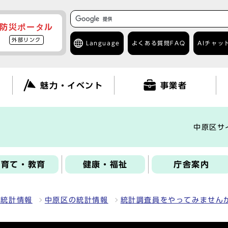
防災ポータル
外部リンク
Language
よくある質問
FAQ
AIチャッ
て
魅力・イベント
事業者
中原区サ
子育て・教育
健康・福祉
庁舎案内
の統計情報
中原区の統計情報
統計調査員をやってみません