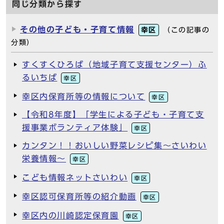
同じ分類から探す
その他の子ども・子育て情報
幸区
（この記事の
分類）
すくすくひろば（地域子育て支援センター）ふ
るいちば
幸区
幸区内保育所等の情報について
幸区
【令和8年度】「学生による子ども・子育て支
援事業ボランティア体験」
幸区
カンタン！！おいしい野菜レシピ集～さいわい
栄養情報～
幸区
こども情報ネットさいわい
幸区
幸区認可保育所等の紹介動画
幸区
幸区内の川崎認定保育園
幸区