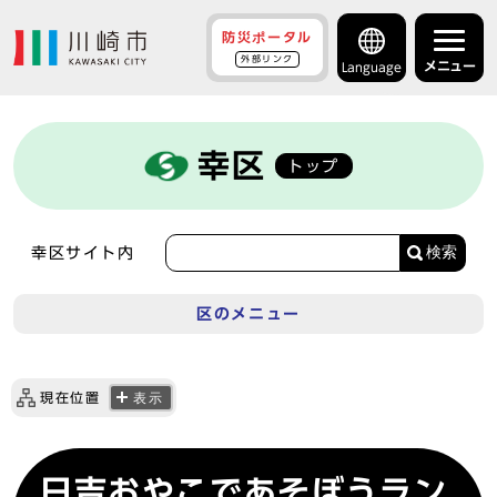
防災ポータル
外部リンク
メニュー
Language
幸区
トップ
検索
幸区サイト内
区のメニュー
現在位置
表示
日吉おやこであそぼうラン