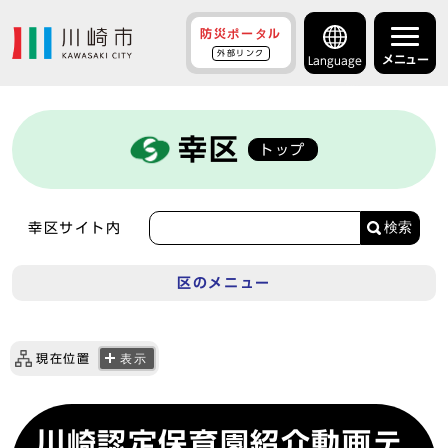
防災ポータル
外部リンク
メニュー
Language
幸区
トップ
検索
幸区サイト内
区のメニュー
現在位置
表示
川崎認定保育園紹介動画テ