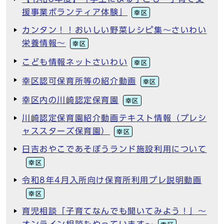
援事業ボランティア体験」
幸区
カンタン！！おいしい野菜レシピ集～さいわい
栄養情報～
幸区
こども情報ネットさいわい
幸区
幸区認可保育所等の紹介動画
幸区
幸区内の川崎認定保育園
幸区
川崎認定保育園紹介動画テキスト情報（プレシ
ャススターズ保育園）
幸区
日吉おやこであそぼうランド施設利用について
幸区
令和8年4月入所向け保育所利用プレ説明動画
幸区
育児相談「子育てなんでも聞いてみよう！」～