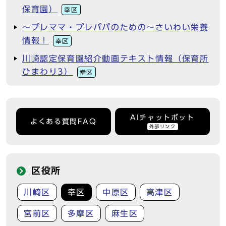
保育園）
幸区
～プレママ・プレパパのための～さいわい栄養
情報！
幸区
川崎認定保育園紹介動画テキスト情報（保育所
ひまわり3）
幸区
AIチャットボット
よくある質問FAQ
外部リンク
区役所
川崎区
幸区
中原区
高津区
宮前区
多摩区
麻生区