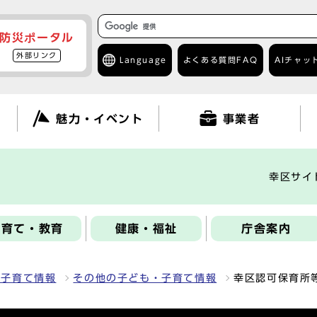
防災ポータル
外部リンク
Language
よくある質問
FAQ
AIチャッ
て
魅力・イベント
事業者
幸区サイ
子育て・教育
健康・福祉
庁舎案内
・子育て情報
その他の子ども・子育て情報
幸区認可保育所