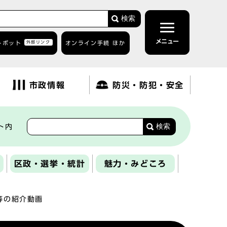
検索
メニュー
トボット
外部リンク
オンライン手続 ほか
市政情報
防災・防犯・安全
検索
ト内
区政・選挙・統計
魅力・みどころ
等の紹介動画