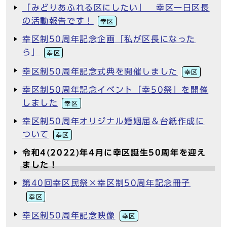
「みどりあふれる区にしたい」 幸区一日区長
の活動報告です！
幸区
幸区制50周年記念企画「私が区長になった
ら」
幸区
幸区制50周年記念式典を開催しました
幸区
幸区制50周年記念イベント「幸50祭」を開催
しました
幸区
幸区制50周年オリジナル婚姻届＆台紙作成に
ついて
幸区
令和4(2022)年4月に幸区誕生50周年を迎え
ました！
第40回幸区民祭×幸区制50周年記念冊子
幸区
幸区制50周年記念映像
幸区