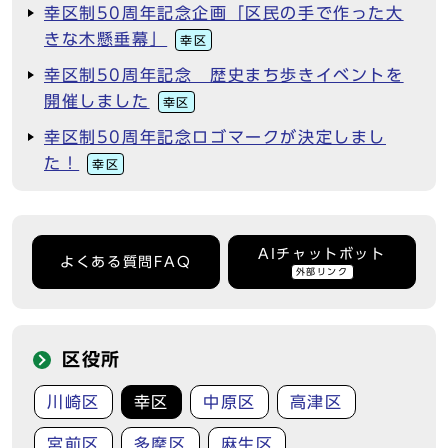
幸区制50周年記念企画「区民の手で作った大
きな木懸垂幕」
幸区
幸区制50周年記念 歴史まち歩きイベントを
開催しました
幸区
幸区制50周年記念ロゴマークが決定しまし
た！
幸区
AIチャットボット
よくある質問FAQ
外部リンク
区役所
川崎区
幸区
中原区
高津区
宮前区
多摩区
麻生区