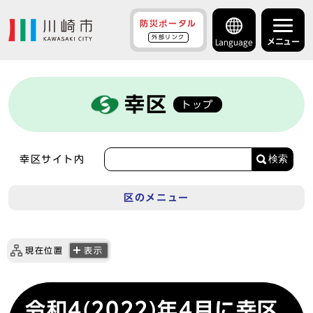
防災ポータル
外部リンク
メニュー
Language
幸区
トップ
検索
幸区サイト内
区のメニュー
現在位置
表示
令和4(2022)年4月に幸区