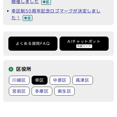
開催しました
幸区
幸区制50周年記念ロゴマークが決定しまし
た！
幸区
AIチャットボット
よくある質問FAQ
外部リンク
区役所
川崎区
幸区
中原区
高津区
宮前区
多摩区
麻生区