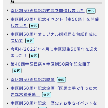
ら」
幸区制50周年記念式典を開催しました
幸区
幸区制50周年記念イベント「幸50祭」を開催
しました
幸区
幸区制50周年オリジナル婚姻届＆台紙作成に
ついて
幸区
令和4(2022)年4月に幸区誕生50周年を迎え
ました！
幸区
第40回幸区民祭×幸区制50周年記念冊子
幸区
幸区制50周年記念映像
幸区
幸区制50周年記念企画「区民の手で作った大
きな木懸垂幕」
幸区
幸区制50周年記念 歴史まち歩きイベントを