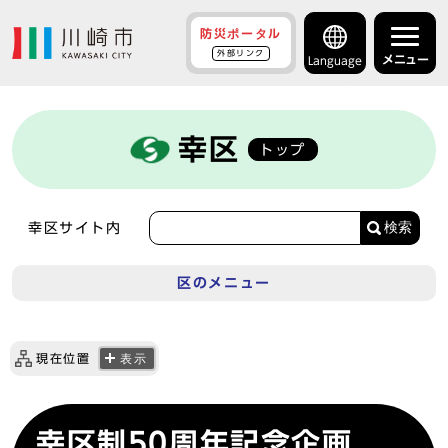
防災ポータル
外部リンク
メニュー
Language
幸区
トップ
検索
幸区サイト内
区のメニュー
現在位置
表示
幸区制50周年記念企画