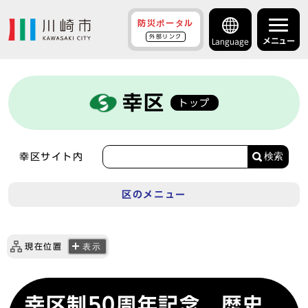
防災ポータル
外部リンク
メニュー
Language
幸区
トップ
検索
幸区サイト内
区のメニュー
現在位置
表示
幸区制50周年記念 歴史