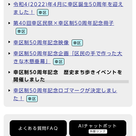
令和4(2022)年4月に幸区誕生50周年を迎え
ました！
幸区
第40回幸区民祭×幸区制50周年記念冊子
幸区
幸区制50周年記念映像
幸区
幸区制50周年記念企画「区民の手で作った大
きな木懸垂幕」
幸区
幸区制50周年記念 歴史まち歩きイベントを
開催しました
幸区制50周年記念ロゴマークが決定しまし
た！
幸区
AIチャットボット
よくある質問FAQ
外部リンク