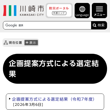
防災ポータル
外部リンク
メニュー
Language
検索
現在位置
表示
企画提案方式による選定結
果
企画提案方式による選定結果（令和7年度）
[2026年3月6日]