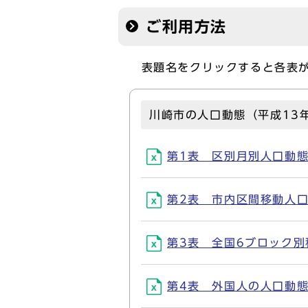
ご利用方法
表題名をクリックすると各表が
川崎市の人口動態（平成13
第1表 区別月別人口動態(X
第2表 市内区間移動人口(X
第3表 全国6ブロック別移動
第4表 外国人の人口動態(X