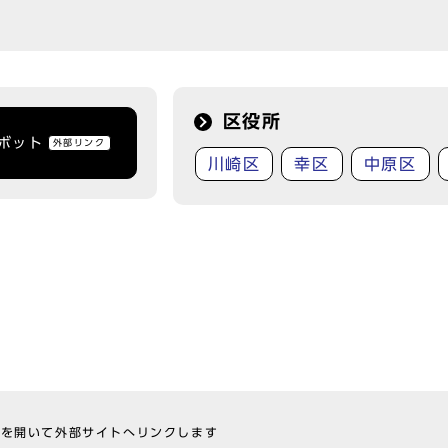
区役所
トボット
外部リンク
川崎区
幸区
中原区
ウを開いて外部サイトへリンクします