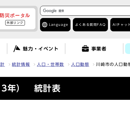
防災ポータル
外部リンク
Language
よくある質問
FAQ
AIチャッ
て
魅力・イベント
事業者
統計
統計情報
人口・世帯数
人口動態
川崎市の人口動態
13年） 統計表