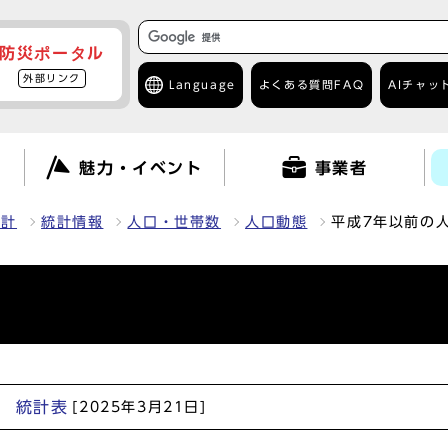
防災ポータル
外部リンク
Language
よくある質問
FAQ
AIチャッ
て
魅力・イベント
事業者
統計
統計情報
人口・世帯数
人口動態
平成7年以前の
） 統計表
[2025年3月21日]