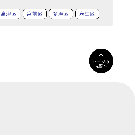
高津区
宮前区
多摩区
麻生区
ページの
先頭へ