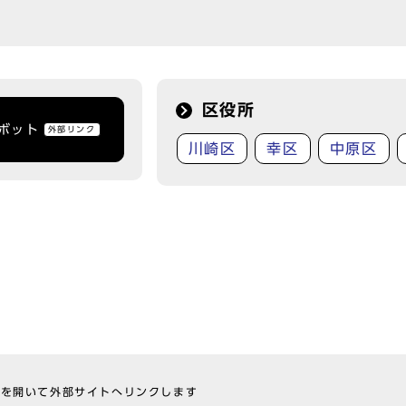
区役所
トボット
外部リンク
川崎区
幸区
中原区
ウを開いて外部サイトへリンクします