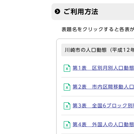
ご利用方法
表題名をクリックすると各表が
川崎市の人口動態（平成12
第1表 区別月別人口動態(X
第2表 市内区間移動人口(X
第3表 全国6ブロック別移動
第4表 外国人の人口動態(X