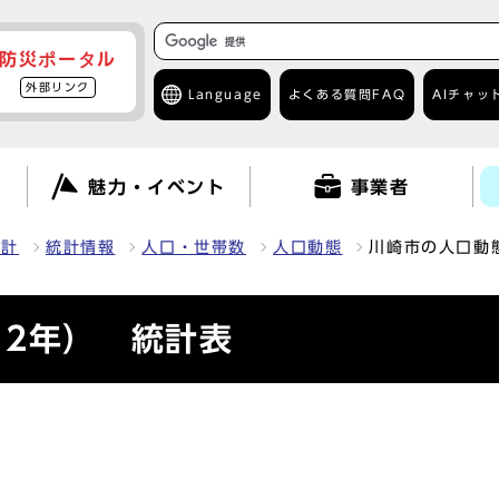
防災ポータル
外部リンク
Language
よくある質問
FAQ
AIチャッ
て
魅力・イベント
事業者
統計
統計情報
人口・世帯数
人口動態
川崎市の人口動態
12年） 統計表