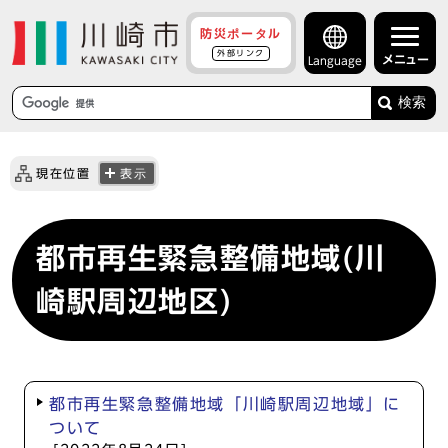
防災ポータル
外部リンク
メニュー
Language
検索
現在位置
表示
都市再生緊急整備地域(川
崎駅周辺地区)
都市再生緊急整備地域「川崎駅周辺地域」に
ついて