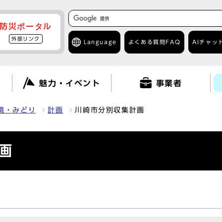
防災ポータル
外部リンク
Language
よくある質問
FAQ
AIチャッ
て
魅力・イベント
事業者
境・みどり
計画
川崎市分別収集計画
画