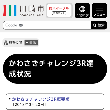
防災ポータル
外部リンク
メニュー
Language
検索
現在位置
表示
かわさきチャレンジ3R達
成状況
かわさきチャレンジ3R概要版
[2013年3月20日]