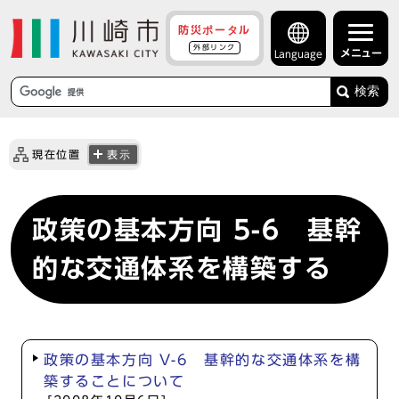
防災ポータル
外部リンク
メニュー
Language
検索
現在位置
表示
政策の基本方向 5-6 基幹
的な交通体系を構築する
政策の基本方向 V-6 基幹的な交通体系を構
築することについて