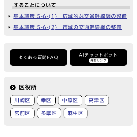
することについて
基本施策 5-6-(1) 広域的な交通幹線網の整備
基本施策 5-6-(2) 市域の交通幹線網の整備
AIチャットボット
よくある質問FAQ
外部リンク
区役所
川崎区
幸区
中原区
高津区
宮前区
多摩区
麻生区