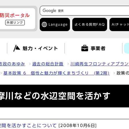
防災ポータル
外部リンク
Language
よくある質問
FAQ
AIチャッ
て
魅力・イベント
事業者
市政のあゆみ
過去の総合計画
川崎再生フロンティアプラン第
基本政策 6 個性と魅力が輝くまちづくり (第2期)
政策
多摩川などの水辺空間を活かす
辺空間を活かすことについて
[2008年10月6日]