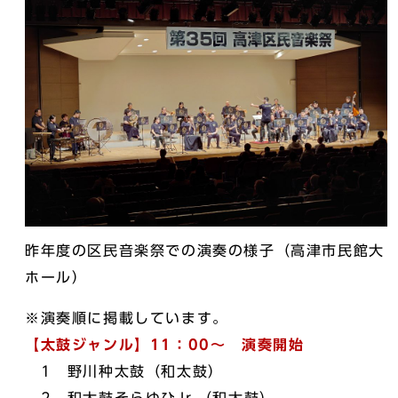
昨年度の区民音楽祭での演奏の様子（高津市民館大
ホール）
※演奏順に掲載しています。
【太鼓ジャンル】11：00～ 演奏開始
1 野川种太鼓（和太鼓）
2 和太鼓そらゆひJr.（和太鼓）