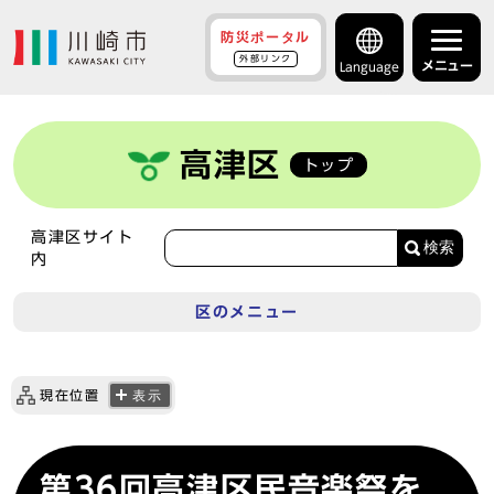
防災ポータル
外部リンク
メニュー
Language
高津区
トップ
高津区サイト
検索
内
区のメニュー
現在位置
表示
第36回高津区民音楽祭を