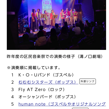
昨年度の区民音楽祭での演奏の様子（溝ノ口劇場）
※演奏順に掲載しています。
1 K・O・Uバンド（ゴスペル）
外部リンク
2
むむむシスターズ（ポップス）
3 Fly AT Zero（ロック）
4 オーシャンバード（ポップス）
5
human note（ゴスペルやオリジナルソング