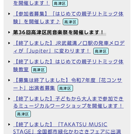
を開催します！
高津区
【参加者募集】「はじめての親子リトミック体
験」を開催します♪
高津区
第36回高津区民音楽祭を開催します！
【終了しました】JR武蔵溝ノ口駅の発車メロデ
ィが「Jupiter」に変わります！
高津区
【終了しました】はじめての親子リトミック体
験教室
高津区
【募集は終了しました】令和7年度「花コンサ
ート」出演者募集
高津区
【終了しました】子どもから大人まで参加でき
るミュージカルワークショップを開催します！
高津区
【終了しました】「TAKATSU MUSIC
STAGE」全国都市緑化かわさきフェアに出演