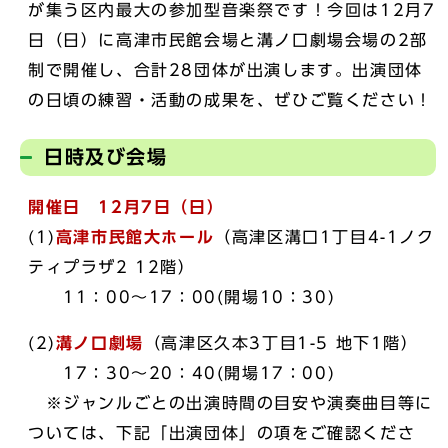
が集う区内最大の参加型音楽祭です！今回は12月7
日（日）に高津市民館会場と溝ノ口劇場会場の2部
制で開催し、合計28団体が出演します。出演団体
の日頃の練習・活動の成果を、ぜひご覧ください！
日時及び会場
開催日 12月7日（日）
(1)
高津市民館大ホール
（高津区溝口1丁目4-1ノク
ティプラザ2 12階）
11：00～17：00(開場10：30)
(2)
溝ノ口劇場
（高津区久本3丁目1-5 地下1階）
17：30～20：40(開場17：00)
※ジャンルごとの出演時間の目安や演奏曲目等に
ついては、下記「出演団体」の項をご確認くださ