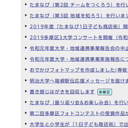
たまなび（第2回 チームをつくろう）を行
たまなび（第3回 地域を知ろう）を行いま
2019年度「たまなび1日子ども商店街」
2019多摩区3大学コンサートを開催（令和
令和元年度大学・地域連携事業報告会の中
令和元年度大学・地域連携事業実施報告に
おでかけフォトマップを作成しました(専修
明治大学へ箱根駅伝応援メッセージを届け
書き損じはがきを回収します
多摩区
たまなび（振り返り会&お楽しみ会）を行
第二回多摩区フォトコンテストの受賞作品
大学生と小学生が「1日子ども商店街」で