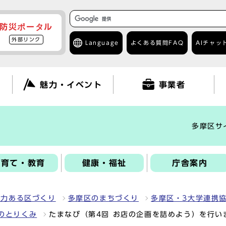
防災ポータル
外部リンク
Language
よくある質問
FAQ
AIチャッ
て
魅力・イベント
事業者
多摩区サ
子育て・教育
健康・福祉
庁舎案内
魅力ある区づくり
多摩区のまちづくり
多摩区・3大学連携
のとりくみ
たまなび（第4回 お店の企画を詰めよう）を行い