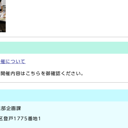
開催について
の開催内容はこちらを御確認ください。
進部企画課
摩区登戸1775番地1