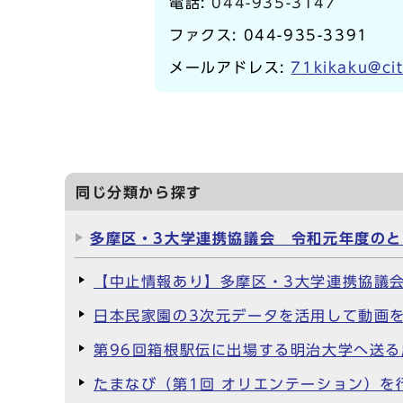
電話:
044-935-3147
ファクス: 044-935-3391
メールアドレス:
71kikaku@cit
同じ分類から探す
多摩区・3大学連携協議会 令和元年度のと
【中止情報あり】多摩区・3大学連携協議会情
日本民家園の3次元データを活用して動画を
第96回箱根駅伝に出場する明治大学へ送
たまなび（第1回 オリエンテーション）を