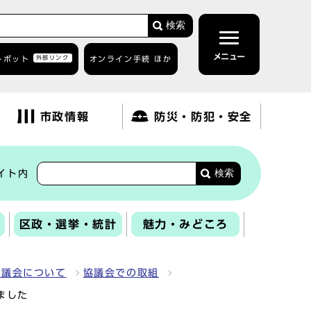
検索
メニュー
トボット
外部リンク
オンライン手続 ほか
市政情報
防災・防犯・安全
検索
イト内
区政・選挙・統計
魅力・みどころ
協議会について
協議会での取組
ました