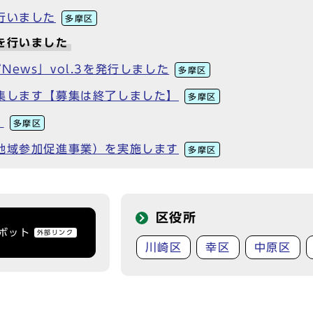
行いました
多摩区
を行いました
ews」vol.3を発行しました
多摩区
集します【募集は終了しました】
多摩区
！
多摩区
地域参加促進事業）を実施します
多摩区
区役所
トボット
外部リンク
川崎区
幸区
中原区