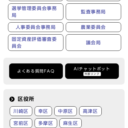
選挙管理委員会事務
監査事務局
局
人事委員会事務局
農業委員会
固定資産評価審査委
議会局
員会
AIチャットボット
よくある質問FAQ
外部リンク
区役所
川崎区
幸区
中原区
高津区
宮前区
多摩区
麻生区