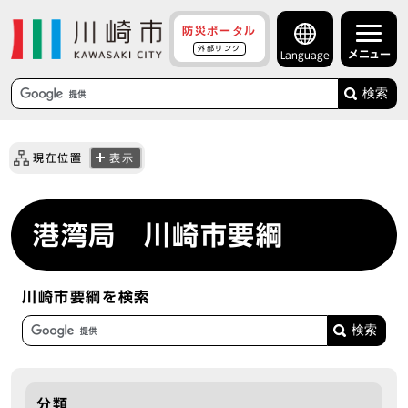
防災ポータル
外部リンク
メニュー
Language
検索
現在位置
表示
港湾局 川崎市要綱
川崎市要綱を検索
分類