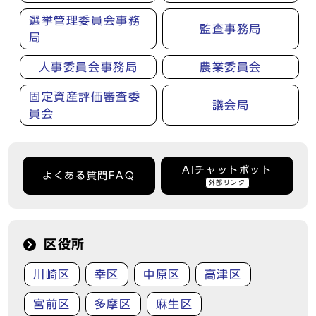
選挙管理委員会事務
監査事務局
局
人事委員会事務局
農業委員会
固定資産評価審査委
議会局
員会
AIチャットボット
よくある質問FAQ
外部リンク
区役所
川崎区
幸区
中原区
高津区
宮前区
多摩区
麻生区